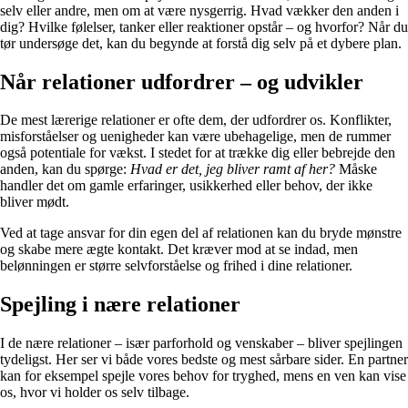
selv eller andre, men om at være nysgerrig. Hvad vækker den anden i
dig? Hvilke følelser, tanker eller reaktioner opstår – og hvorfor? Når du
tør undersøge det, kan du begynde at forstå dig selv på et dybere plan.
Når relationer udfordrer – og udvikler
De mest lærerige relationer er ofte dem, der udfordrer os. Konflikter,
misforståelser og uenigheder kan være ubehagelige, men de rummer
også potentiale for vækst. I stedet for at trække dig eller bebrejde den
anden, kan du spørge:
Hvad er det, jeg bliver ramt af her?
Måske
handler det om gamle erfaringer, usikkerhed eller behov, der ikke
bliver mødt.
Ved at tage ansvar for din egen del af relationen kan du bryde mønstre
og skabe mere ægte kontakt. Det kræver mod at se indad, men
belønningen er større selvforståelse og frihed i dine relationer.
Spejling i nære relationer
I de nære relationer – især parforhold og venskaber – bliver spejlingen
tydeligst. Her ser vi både vores bedste og mest sårbare sider. En partner
kan for eksempel spejle vores behov for tryghed, mens en ven kan vise
os, hvor vi holder os selv tilbage.