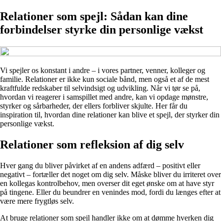
Relationer som spejl: Sådan kan dine
forbindelser styrke din personlige vækst
Vi spejler os konstant i andre – i vores partner, venner, kolleger og
familie. Relationer er ikke kun sociale bånd, men også et af de mest
kraftfulde redskaber til selvindsigt og udvikling. Når vi tør se på,
hvordan vi reagerer i samspillet med andre, kan vi opdage mønstre,
styrker og sårbarheder, der ellers forbliver skjulte. Her får du
inspiration til, hvordan dine relationer kan blive et spejl, der styrker din
personlige vækst.
Relationer som refleksion af dig selv
Hver gang du bliver påvirket af en andens adfærd – positivt eller
negativt – fortæller det noget om dig selv. Måske bliver du irriteret over
en kollegas kontrolbehov, men overser dit eget ønske om at have styr
på tingene. Eller du beundrer en venindes mod, fordi du længes efter at
være mere frygtløs selv.
At bruge relationer som spejl handler ikke om at dømme hverken dig