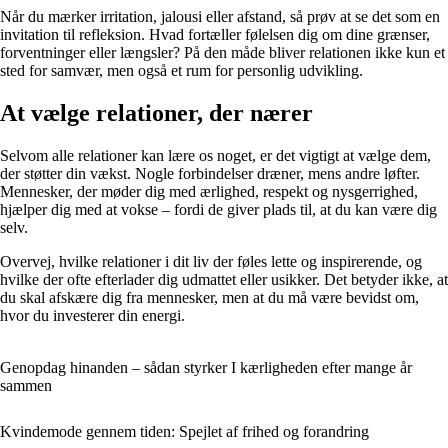
Når du mærker irritation, jalousi eller afstand, så prøv at se det som en
invitation til refleksion. Hvad fortæller følelsen dig om dine grænser,
forventninger eller længsler? På den måde bliver relationen ikke kun et
sted for samvær, men også et rum for personlig udvikling.
At vælge relationer, der nærer
Selvom alle relationer kan lære os noget, er det vigtigt at vælge dem,
der støtter din vækst. Nogle forbindelser dræner, mens andre løfter.
Mennesker, der møder dig med ærlighed, respekt og nysgerrighed,
hjælper dig med at vokse – fordi de giver plads til, at du kan være dig
selv.
Overvej, hvilke relationer i dit liv der føles lette og inspirerende, og
hvilke der ofte efterlader dig udmattet eller usikker. Det betyder ikke, at
du skal afskære dig fra mennesker, men at du må være bevidst om,
hvor du investerer din energi.
Genopdag hinanden – sådan styrker I kærligheden efter mange år
sammen
Kvindemode gennem tiden: Spejlet af frihed og forandring