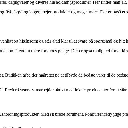
rer, dagligvarer og diverse husholdningsprodukter. Her finder man alt, 
d og fisk, brød og kager, mejeriprodukter og meget mere. Der er også et 
nligt og hjælpsomt og står altid klar til at svare på spørgsmål og hjælp
erne kan få endnu mere for deres penge. Der er også mulighed for at f
t. Butikken arbejder målrettet på at tilbyde de bedste varer til de beds
Frederiksværk samarbejder aktivt med lokale producenter for at sikre fr
usholdningsprodukter. Med sit brede sortiment, konkurrencedygtige prise