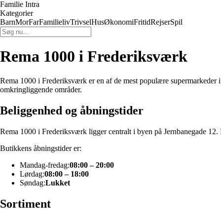
Familie Intra
Kategorier
Barn
Mor
Far
Familieliv
Trivsel
Hus
Økonomi
Fritid
Rejser
Spil
Rema 1000 i Frederiksværk
Rema 1000 i Frederiksværk er en af de mest populære supermarkeder i b
omkringliggende områder.
Beliggenhed og åbningstider
Rema 1000 i Frederiksværk ligger centralt i byen på Jernbanegade 12. Bu
Butikkens åbningstider er:
Mandag-fredag:
08:00 – 20:00
Lørdag:
08:00 – 18:00
Søndag:
Lukket
Sortiment