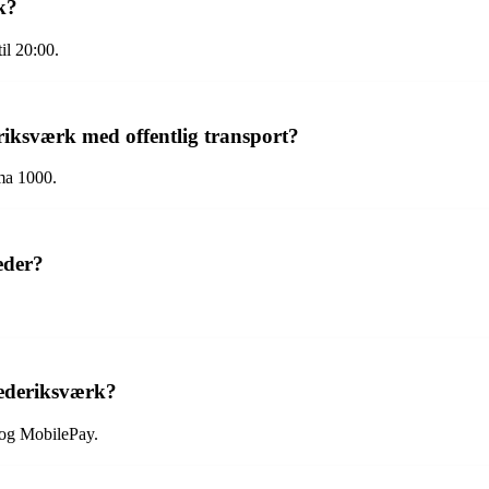
k?
il 20:00.
iksværk med offentlig transport?
ma 1000.
eder?
rederiksværk?
 og MobilePay.