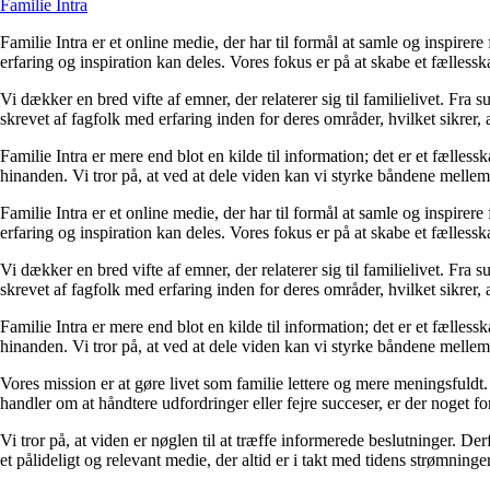
Familie Intra
Familie Intra er et online medie, der har til formål at samle og inspirer
erfaring og inspiration kan deles. Vores fokus er på at skabe et fælless
Vi dækker en bred vifte af emner, der relaterer sig til familielivet. Fra s
skrevet af fagfolk med erfaring inden for deres områder, hvilket sikrer, 
Familie Intra er mere end blot en kilde til information; det er et fælless
hinanden. Vi tror på, at ved at dele viden kan vi styrke båndene melle
Familie Intra er et online medie, der har til formål at samle og inspirer
erfaring og inspiration kan deles. Vores fokus er på at skabe et fælless
Vi dækker en bred vifte af emner, der relaterer sig til familielivet. Fra s
skrevet af fagfolk med erfaring inden for deres områder, hvilket sikrer, 
Familie Intra er mere end blot en kilde til information; det er et fælless
hinanden. Vi tror på, at ved at dele viden kan vi styrke båndene melle
Vores mission er at gøre livet som familie lettere og mere meningsfuldt.
handler om at håndtere udfordringer eller fejre succeser, er der noget fo
Vi tror på, at viden er nøglen til at træffe informerede beslutninger. D
et pålideligt og relevant medie, der altid er i takt med tidens strømninger