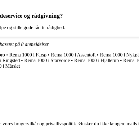
deservice og rådgivning?
pe og stille gode råd til rådighed.
 baseret på
8
anmeldelser
bro
•
Rema 1000 i Farsø
•
Rema 1000 i Assentoft
•
Rema 1000 i Nykø
i Ringsted
•
Rema 1000 i Storvorde
•
Rema 1000 i Hjallerup
•
Rema 10
 i Mårslet
ores brugervilkår og privatlivspolitik. Ønsker du ikke længere mails fr