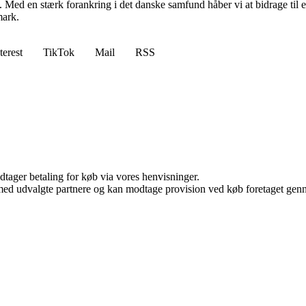
g. Med en stærk forankring i det danske samfund håber vi at bidrage til en p
mark.
terest
TikTok
Mail
RSS
dtager betaling for køb via vores henvisninger.
med udvalgte partnere og kan modtage provision ved køb foretaget gennem