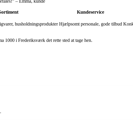
nbefales!” – Emma, kunde
Sortiment
Kundeservice
ligvarer, husholdningsprodukter
Hjælpsomt personale, gode tilbud
Konku
a 1000 i Frederiksværk det rette sted at tage hen.
.