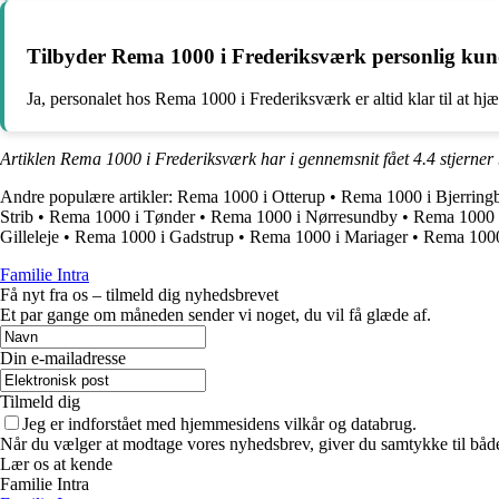
Tilbyder Rema 1000 i Frederiksværk personlig kun
Ja, personalet hos Rema 1000 i Frederiksværk er altid klar til at hjæl
Artiklen Rema 1000 i Frederiksværk har i gennemsnit fået
4.4
stjerner
Andre populære artikler:
Rema 1000 i Otterup
•
Rema 1000 i Bjerring
Strib
•
Rema 1000 i Tønder
•
Rema 1000 i Nørresundby
•
Rema 1000 
Gilleleje
•
Rema 1000 i Gadstrup
•
Rema 1000 i Mariager
•
Rema 1000
Familie Intra
Få nyt fra os – tilmeld dig nyhedsbrevet
Et par gange om måneden sender vi noget, du vil få glæde af.
Din e-mailadresse
Tilmeld dig
Jeg er indforstået med hjemmesidens vilkår og databrug.
Når du vælger at modtage vores nyhedsbrev, giver du samtykke til både v
Lær os at kende
Familie Intra