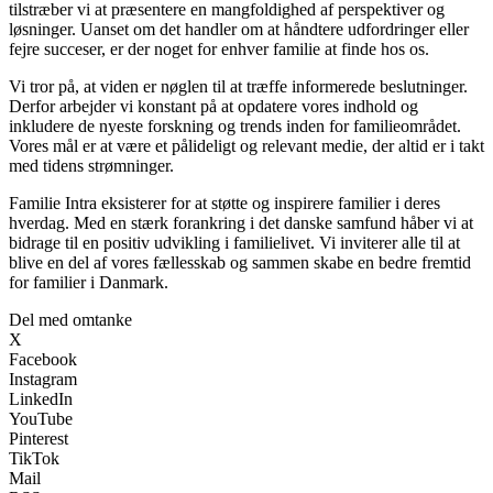
tilstræber vi at præsentere en mangfoldighed af perspektiver og
løsninger. Uanset om det handler om at håndtere udfordringer eller
fejre succeser, er der noget for enhver familie at finde hos os.
Vi tror på, at viden er nøglen til at træffe informerede beslutninger.
Derfor arbejder vi konstant på at opdatere vores indhold og
inkludere de nyeste forskning og trends inden for familieområdet.
Vores mål er at være et pålideligt og relevant medie, der altid er i takt
med tidens strømninger.
Familie Intra eksisterer for at støtte og inspirere familier i deres
hverdag. Med en stærk forankring i det danske samfund håber vi at
bidrage til en positiv udvikling i familielivet. Vi inviterer alle til at
blive en del af vores fællesskab og sammen skabe en bedre fremtid
for familier i Danmark.
Del med omtanke
X
Facebook
Instagram
LinkedIn
YouTube
Pinterest
TikTok
Mail