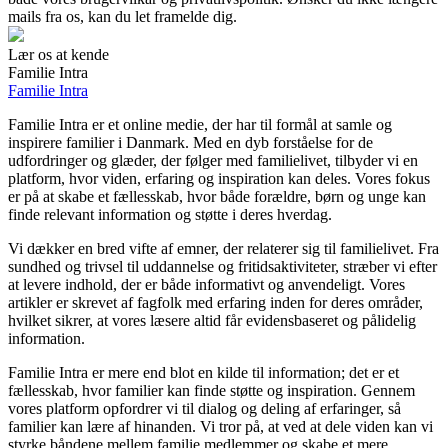
mails fra os, kan du let framelde dig.
Lær os at kende
Familie Intra
Familie Intra
Familie Intra er et online medie, der har til formål at samle og
inspirere familier i Danmark. Med en dyb forståelse for de
udfordringer og glæder, der følger med familielivet, tilbyder vi en
platform, hvor viden, erfaring og inspiration kan deles. Vores fokus
er på at skabe et fællesskab, hvor både forældre, børn og unge kan
finde relevant information og støtte i deres hverdag.
Vi dækker en bred vifte af emner, der relaterer sig til familielivet. Fra
sundhed og trivsel til uddannelse og fritidsaktiviteter, stræber vi efter
at levere indhold, der er både informativt og anvendeligt. Vores
artikler er skrevet af fagfolk med erfaring inden for deres områder,
hvilket sikrer, at vores læsere altid får evidensbaseret og pålidelig
information.
Familie Intra er mere end blot en kilde til information; det er et
fællesskab, hvor familier kan finde støtte og inspiration. Gennem
vores platform opfordrer vi til dialog og deling af erfaringer, så
familier kan lære af hinanden. Vi tror på, at ved at dele viden kan vi
styrke båndene mellem familie medlemmer og skabe et mere