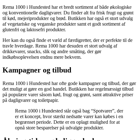
Rema 1000 i Hundested har et bredt sortiment af både økologiske
og konventionelle dagligvarer. Du finder alt fra frisk frugt og grønt
til kød, mejeriprodukter og brød. Butikken har også et stort udvalg
af vegetariske og veganske produkter samt et godt sortiment af
glutenfri og laktosefri produkter.
Her kan du også finde et væld af færdigretter, der er perfekte til de
travle hverdage. Rema 1000 har desuden et stort udvalg af
drikkevarer, snacks, slik og andre småting, der gør
indkøbsoplevelsen endnu mere bekvem.
Kampagner og tilbud
Rema 1000 i Hundested har ofte gode kampagner og tilbud, der gør
det muligt at gøre en god handel. Butikken har regelmæssigt tilbud
på populære varer såsom kød, frugt og grønt, samt attraktive priser
på dagligvarer og toiletpapir.
Rema 1000 i Hundested står også bag “Spotvarer”, der
er et koncept, hvor stærkt nedsatte varer kan købes i en
begrænset periode. Dette er en oplagt mulighed for at
opnå store besparelser på udvalgte produkter.