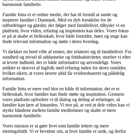
harmonisk familieliv.
Familie Intra er et online medie, der har til formål at samle og
inspirere familier i Danmark. Med en dyb forståelse for de
udfordringer og glæder, der følger med familielivet, tilbyder vi en
platform, hvor viden, erfaring og inspiration kan deles. Vores fokus
er på at skabe et fællesskab, hvor både forældre, børn og unge kan
finde relevant information og støtte i deres hverdag.
Vi dækker en bred vifte af emner, der relaterer sig til familielivet. Fra
sundhed og trivsel til uddannelse og fritidsaktiviteter, stræber vi efter
at levere indhold, der er både informativt og anvendeligt. Vores
artikler er skrevet af fagfolk med erfaring inden for deres områder,
hvilket sikrer, at vores læsere altid får evidensbaseret og pålidelig
information.
Familie Intra er mere end blot en kilde til information; det er et
fællesskab, hvor familier kan finde støtte og inspiration. Gennem
vores platform opfordrer vi til dialog og deling af erfaringer, så
familier kan lære af hinanden. Vi tror på, at ved at dele viden kan vi
styrke båndene mellem familie medlemmer og skabe et mere
harmonisk familieliv.
Vores mission er at gøre livet som familie lettere og mere
meningsfuldt. Vi er bevidste om, at hver familie er unik, og derfor