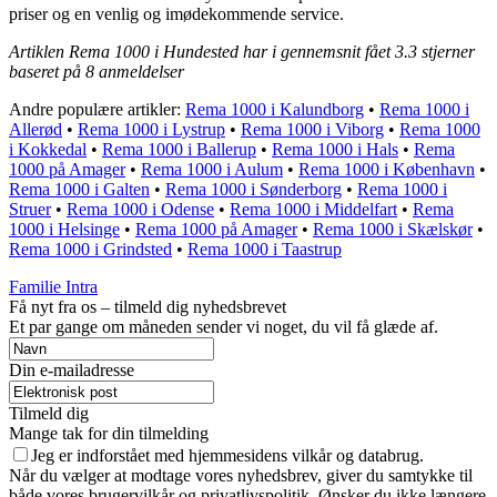
priser og en venlig og imødekommende service.
Artiklen Rema 1000 i Hundested har i gennemsnit fået
3.3
stjerner
baseret på
8
anmeldelser
Andre populære artikler:
Rema 1000 i Kalundborg
•
Rema 1000 i
Allerød
•
Rema 1000 i Lystrup
•
Rema 1000 i Viborg
•
Rema 1000
i Kokkedal
•
Rema 1000 i Ballerup
•
Rema 1000 i Hals
•
Rema
1000 på Amager
•
Rema 1000 i Aulum
•
Rema 1000 i København
•
Rema 1000 i Galten
•
Rema 1000 i Sønderborg
•
Rema 1000 i
Struer
•
Rema 1000 i Odense
•
Rema 1000 i Middelfart
•
Rema
1000 i Helsinge
•
Rema 1000 på Amager
•
Rema 1000 i Skælskør
•
Rema 1000 i Grindsted
•
Rema 1000 i Taastrup
Familie Intra
Få nyt fra os – tilmeld dig nyhedsbrevet
Et par gange om måneden sender vi noget, du vil få glæde af.
Din e-mailadresse
Tilmeld dig
Mange tak for din tilmelding
Jeg er indforstået med hjemmesidens vilkår og databrug.
Når du vælger at modtage vores nyhedsbrev, giver du samtykke til
både vores brugervilkår og privatlivspolitik. Ønsker du ikke længere