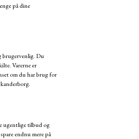
enge på dine
g brugervenlig. Du
ilte. Varerne er
anset om du har brug for
i Skanderborg.
 ugentlige tilbud og
u spare endnu mere på