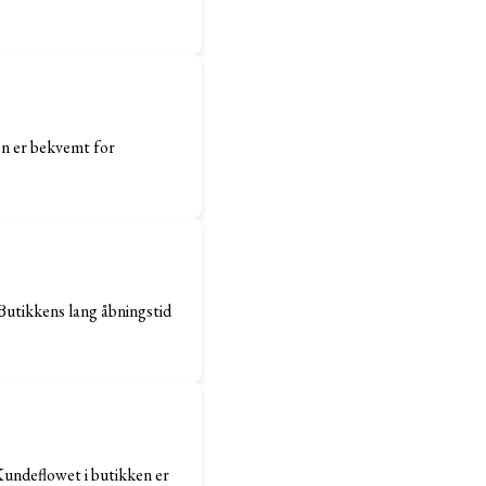
den er bekvemt for
 Butikkens lang åbningstid
undeflowet i butikken er