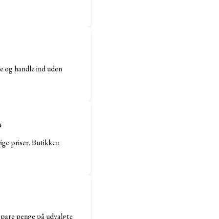
e og handle ind uden
?
ige priser. Butikken
spare penge på udvalgte