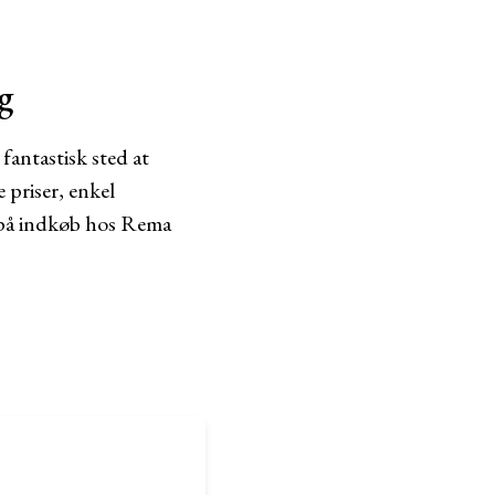
g
fantastisk sted at
 priser, enkel
g på indkøb hos Rema