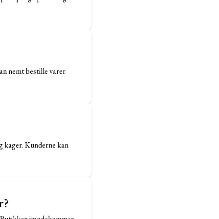
n nemt bestille varer
og kager. Kunderne kan
r?
er. Butikken imødekommer