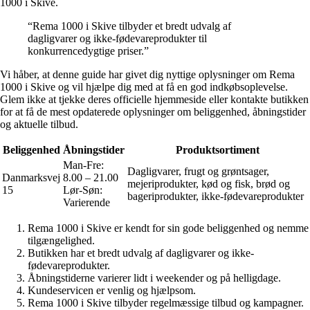
1000 i Skive.
“Rema 1000 i Skive tilbyder et bredt udvalg af
dagligvarer og ikke-fødevareprodukter til
konkurrencedygtige priser.”
Vi håber, at denne guide har givet dig nyttige oplysninger om Rema
1000 i Skive og vil hjælpe dig med at få en god indkøbsoplevelse.
Glem ikke at tjekke deres officielle hjemmeside eller kontakte butikken
for at få de mest opdaterede oplysninger om beliggenhed, åbningstider
og aktuelle tilbud.
Beliggenhed
Åbningstider
Produktsortiment
Man-Fre:
Dagligvarer, frugt og grøntsager,
Danmarksvej
8.00 – 21.00
mejeriprodukter, kød og fisk, brød og
15
Lør-Søn:
bageriprodukter, ikke-fødevareprodukter
Varierende
Rema 1000 i Skive er kendt for sin gode beliggenhed og nemme
tilgængelighed.
Butikken har et bredt udvalg af dagligvarer og ikke-
fødevareprodukter.
Åbningstiderne varierer lidt i weekender og på helligdage.
Kundeservicen er venlig og hjælpsom.
Rema 1000 i Skive tilbyder regelmæssige tilbud og kampagner.