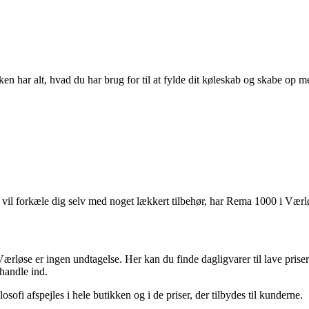
n har alt, hvad du har brug for til at fylde dit køleskab og skabe op me
 vil forkæle dig selv med noget lækkert tilbehør, har Rema 1000 i Værlø
Værløse er ingen undtagelse. Her kan du finde dagligvarer til lave pri
handle ind.
ofi afspejles i hele butikken og i de priser, der tilbydes til kunderne.