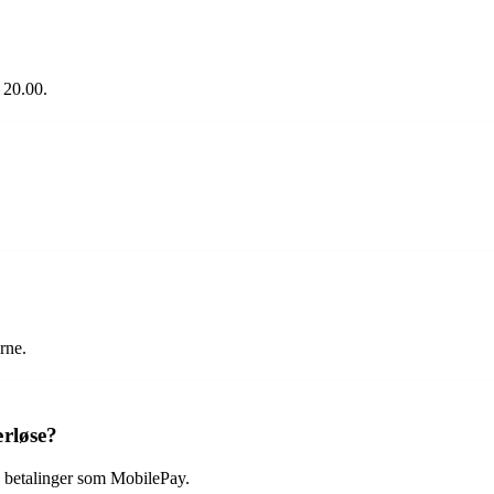
 20.00.
rne.
ærløse?
e betalinger som MobilePay.