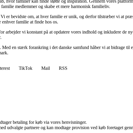
kab, hvor familier kan finde støtte og inspiration. Gennem vores platform 
m familie medlemmer og skabe et mere harmonisk familieliv.
 Vi er bevidste om, at hver familie er unik, og derfor tilstræber vi at 
r enhver familie at finde hos os.
erfor arbejder vi konstant på at opdatere vores indhold og inkludere de 
.
g. Med en stærk forankring i det danske samfund håber vi at bidrage til en p
mark.
terest
TikTok
Mail
RSS
dtager betaling for køb via vores henvisninger.
med udvalgte partnere og kan modtage provision ved køb foretaget gennem