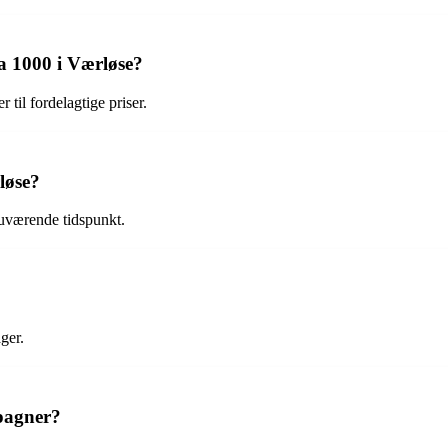
a 1000 i Værløse?
til fordelagtige priser.
løse?
nuværende tidspunkt.
ger.
mpagner?