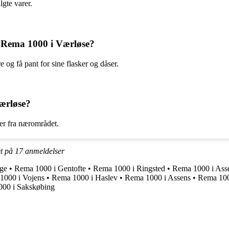
gte varer.
os Rema 1000 i Værløse?
og få pant for sine flasker og dåser.
ærløse?
rer fra nærområdet.
et på
17
anmeldelser
ge
•
Rema 1000 i Gentofte
•
Rema 1000 i Ringsted
•
Rema 1000 i Ass
1000 i Vojens
•
Rema 1000 i Haslev
•
Rema 1000 i Assens
•
Rema 100
00 i Sakskøbing