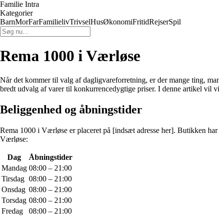
Familie Intra
Kategorier
Barn
Mor
Far
Familieliv
Trivsel
Hus
Økonomi
Fritid
Rejser
Spil
Rema 1000 i Værløse
Når det kommer til valg af dagligvareforretning, er der mange ting, m
bredt udvalg af varer til konkurrencedygtige priser. I denne artikel vi
Beliggenhed og åbningstider
Rema 1000 i Værløse er placeret på [indsæt adresse her]. Butikken har 
Værløse:
Dag
Åbningstider
Mandag
08:00 – 21:00
Tirsdag
08:00 – 21:00
Onsdag
08:00 – 21:00
Torsdag
08:00 – 21:00
Fredag
08:00 – 21:00