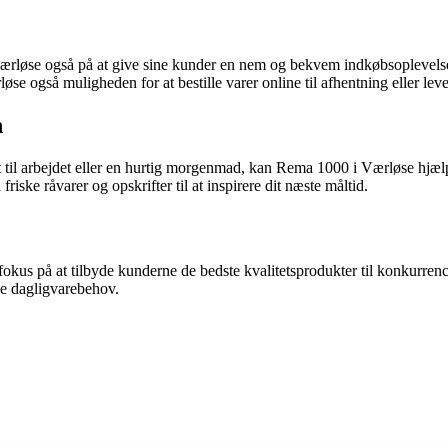
rløse også på at give sine kunder en nem og bekvem indkøbsoplevelse. B
løse også muligheden for at bestille varer online til afhentning eller le
n
 til arbejdet eller en hurtig morgenmad, kan Rema 1000 i Værløse hjælp
friske råvarer og opskrifter til at inspirere dit næste måltid.
 fokus på at tilbyde kunderne de bedste kvalitetsprodukter til konkurr
ne dagligvarebehov.