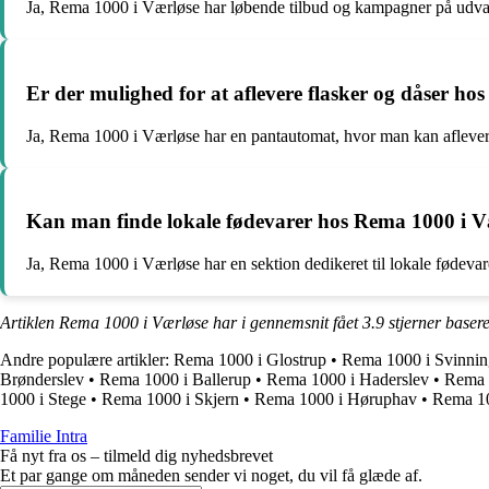
Ja, Rema 1000 i Værløse har løbende tilbud og kampagner på udval
Er der mulighed for at aflevere flasker og dåser h
Ja, Rema 1000 i Værløse har en pantautomat, hvor man kan aflevere 
Kan man finde lokale fødevarer hos Rema 1000 i V
Ja, Rema 1000 i Værløse har en sektion dedikeret til lokale fødeva
Artiklen Rema 1000 i Værløse har i gennemsnit fået
3.9
stjerner baser
Andre populære artikler:
Rema 1000 i Glostrup
•
Rema 1000 i Svinnin
Brønderslev
•
Rema 1000 i Ballerup
•
Rema 1000 i Haderslev
•
Rema 
1000 i Stege
•
Rema 1000 i Skjern
•
Rema 1000 i Høruphav
•
Rema 10
Familie Intra
Få nyt fra os – tilmeld dig nyhedsbrevet
Et par gange om måneden sender vi noget, du vil få glæde af.