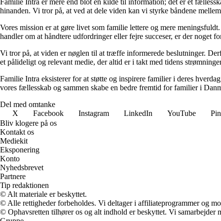
Familie Intra er mere end blot en kilde til information; det er et fælless
hinanden. Vi tror på, at ved at dele viden kan vi styrke båndene melle
Vores mission er at gøre livet som familie lettere og mere meningsfuldt.
handler om at håndtere udfordringer eller fejre succeser, er der noget fo
Vi tror på, at viden er nøglen til at træffe informerede beslutninger. D
et pålideligt og relevant medie, der altid er i takt med tidens strømninger
Familie Intra eksisterer for at støtte og inspirere familier i deres hverda
vores fællesskab og sammen skabe en bedre fremtid for familier i Dan
Del med omtanke
X
Facebook
Instagram
LinkedIn
YouTube
Pin
Bliv klogere på os
Kontakt os
Mediekit
Eksponering
Konto
Nyhedsbrevet
Partnere
Tip redaktionen
© Alt materiale er beskyttet.
© Alle rettigheder forbeholdes. Vi deltager i affiliateprogrammer og mo
© Ophavsretten tilhører os og alt indhold er beskyttet. Vi samarbejder 
Gruppe