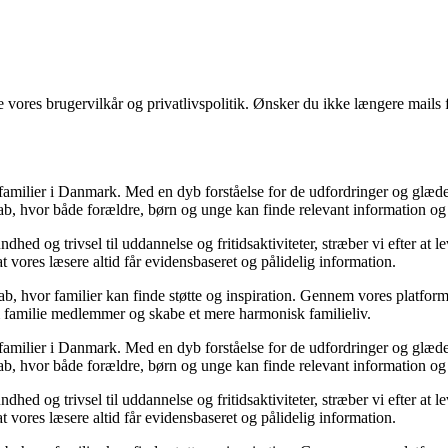
ores brugervilkår og privatlivspolitik. Ønsker du ikke længere mails fr
e familier i Danmark. Med en dyb forståelse for de udfordringer og glæder
kab, hvor både forældre, børn og unge kan finde relevant information og 
undhed og trivsel til uddannelse og fritidsaktiviteter, stræber vi efter at 
at vores læsere altid får evidensbaseret og pålidelig information.
kab, hvor familier kan finde støtte og inspiration. Gennem vores platform 
m familie medlemmer og skabe et mere harmonisk familieliv.
e familier i Danmark. Med en dyb forståelse for de udfordringer og glæder
kab, hvor både forældre, børn og unge kan finde relevant information og 
undhed og trivsel til uddannelse og fritidsaktiviteter, stræber vi efter at 
at vores læsere altid får evidensbaseret og pålidelig information.