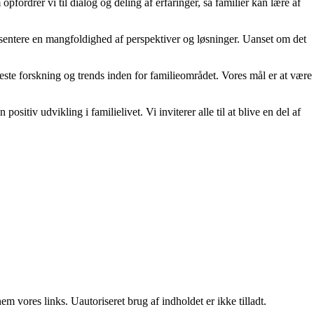
opfordrer vi til dialog og deling af erfaringer, så familier kan lære af
præsentere en mangfoldighed af perspektiver og løsninger. Uanset om det
nyeste forskning og trends inden for familieområdet. Vores mål er at være
ositiv udvikling i familielivet. Vi inviterer alle til at blive en del af
 vores links. Uautoriseret brug af indholdet er ikke tilladt.