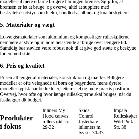
modeller til mere erfarne brugere har ingen bremse. Sørg for, at
bremsen er let at bruge, og overvej altid at supplere med
beskyttelsesudstyr som hjelm, håndleds-, albue- og knæbeskyttere.
5. Materialer og vægt
Letvægtsmaterialer som aluminium og komposit gør rulleskøjterne
nemmere at styre og mindre belastende at bruge over længere tid.
Samtidig bør støvlen være robust nok til at give god støtte og beskytte
foden mod stød.
6. Pris og kvalitet
Prisen afhænger af materialer, konstruktion og mærke. Billigere
modeller er ofte velegnede til børn og begyndere, mens dyrere
modeller typisk har bedre lejer, lettere stel og mere præcis pasform.
Overvej, hvor ofte og hvor længe rulleskøjterne skal bruges, når du
fastlægger dit budget.
Inliners My
Skids
Impala
Hood canvas
Control
Rulleskøjter
Produkter
rollers rød str.
Justerbare
Wild Pink -
i fokus
29-32
inlinners m.
Str. 38
lys str. 30-33