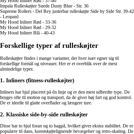
My Hood Inliner Rød - 37-40
Impala Rulleskøjter Suede Dusty Blue - Str. 36
Supreme Rollers - Del Rey justerbar rulleskøjte Side by Side Str. 39-42
- Leopard
My Hood Inliner Rød - 33-36
My Hood Inliner Rød - 29-32
My Hood Inliner Blå - 40-43
Forskellige typer af rulleskøjter
Rulleskøjter findes i mange varianter, der hver især egner sig til
forskellige formål og niveauer. Her er et overblik over de mest
almindelige typer.
1. Inliners (fitness-rulleskøjter)
Inliners har hjul placeret på én linje og er den mest udbredte type. De
bruges ofte til motion og transport, da de giver høj fart og god kontrol.
De er ideelle til glatte overflader og længere ture.
2. Klassiske side-by-side rulleskøjter
Disse har to hjul foran og to bagpå, hvilket giver ekstra stabilitet. De er
populære til dans, kunstskøjtelignende bevægelser og retro-skating. De