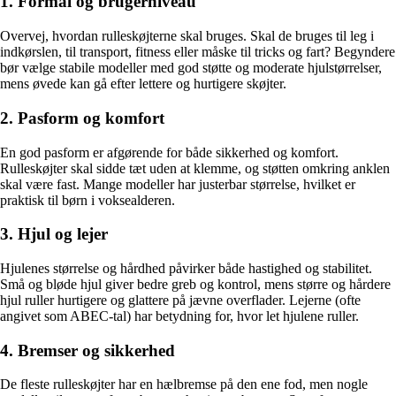
1. Formål og brugerniveau
Overvej, hvordan rulleskøjterne skal bruges. Skal de bruges til leg i
indkørslen, til transport, fitness eller måske til tricks og fart? Begyndere
bør vælge stabile modeller med god støtte og moderate hjulstørrelser,
mens øvede kan gå efter lettere og hurtigere skøjter.
2. Pasform og komfort
En god pasform er afgørende for både sikkerhed og komfort.
Rulleskøjter skal sidde tæt uden at klemme, og støtten omkring anklen
skal være fast. Mange modeller har justerbar størrelse, hvilket er
praktisk til børn i voksealderen.
3. Hjul og lejer
Hjulenes størrelse og hårdhed påvirker både hastighed og stabilitet.
Små og bløde hjul giver bedre greb og kontrol, mens større og hårdere
hjul ruller hurtigere og glattere på jævne overflader. Lejerne (ofte
angivet som ABEC-tal) har betydning for, hvor let hjulene ruller.
4. Bremser og sikkerhed
De fleste rulleskøjter har en hælbremse på den ene fod, men nogle