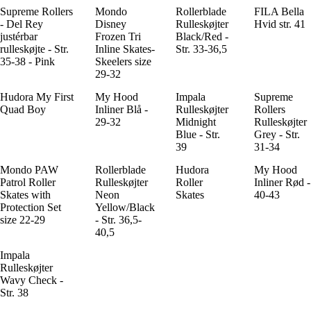
Supreme Rollers
Mondo
Rollerblade
FILA Bella
- Del Rey
Disney
Rulleskøjter
Hvid str. 41
justérbar
Frozen Tri
Black/Red -
rulleskøjte - Str.
Inline Skates-
Str. 33-36,5
35-38 - Pink
Skeelers size
29-32
Hudora My First
My Hood
Impala
Supreme
Quad Boy
Inliner Blå -
Rulleskøjter
Rollers
29-32
Midnight
Rulleskøjter
Blue - Str.
Grey - Str.
39
31-34
Mondo PAW
Rollerblade
Hudora
My Hood
Patrol Roller
Rulleskøjter
Roller
Inliner Rød -
Skates with
Neon
Skates
40-43
Protection Set
Yellow/Black
size 22-29
- Str. 36,5-
40,5
Impala
Rulleskøjter
Wavy Check -
Str. 38