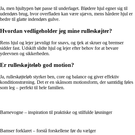
Ja, men hjultypen bør passe til underlaget. Blødere hjul egner sig til
udendørs brug, hvor overfladen kan være ujævn, mens hårdere hjul er
bedre til glatte indendørs gulve.
Hvordan vedligeholder jeg mine rulleskøjter?
Rens hjul og lejer jævnligt for snavs, og tjek at skruer og bremser
sidder fast. Udskift slidte hjul og lejer efter behov for at bevare
ydeevnen og sikkerheden.
Er rulleskøjteløb god motion?
Ja, rulleskøjteløb styrker ben, core og balance og giver effektiv
konditionstræning. Det er en skånsom motionsform, der samtidig føles
som leg – perfekt til hele familien.
Barnevogne – inspiration til praktiske og stilfulde løsninger
Bamser forklaret – forstå forskellene før du vælger