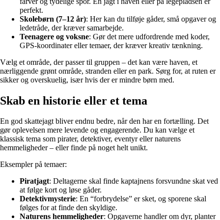
farver og tydelige spor. En jagt i haven eller på legepladsen er
perfekt.
Skolebørn (7–12 år)
: Her kan du tilføje gåder, små opgaver og
ledetråde, der kræver samarbejde.
Teenagere og voksne
: Gør det mere udfordrende med koder,
GPS-koordinater eller temaer, der kræver kreativ tænkning.
Vælg et område, der passer til gruppen – det kan være haven, et
nærliggende grønt område, stranden eller en park. Sørg for, at ruten er
sikker og overskuelig, især hvis der er mindre børn med.
Skab en historie eller et tema
En god skattejagt bliver endnu bedre, når den har en fortælling. Det
gør oplevelsen mere levende og engagerende. Du kan vælge et
klassisk tema som pirater, detektiver, eventyr eller naturens
hemmeligheder – eller finde på noget helt unikt.
Eksempler på temaer:
Piratjagt
: Deltagerne skal finde kaptajnens forsvundne skat ved
at følge kort og løse gåder.
Detektivmysterie
: En “forbrydelse” er sket, og sporene skal
følges for at finde den skyldige.
Naturens hemmeligheder
: Opgaverne handler om dyr, planter