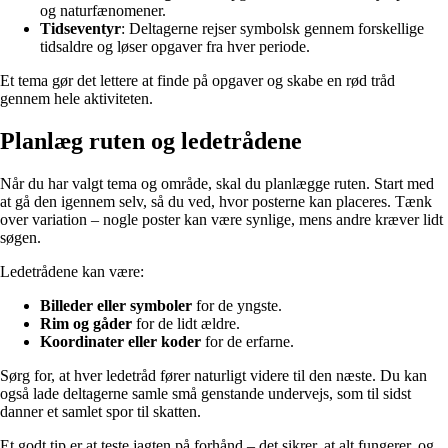
og naturfænomener.
Tidseventyr
: Deltagerne rejser symbolsk gennem forskellige
tidsaldre og løser opgaver fra hver periode.
Et tema gør det lettere at finde på opgaver og skabe en rød tråd
gennem hele aktiviteten.
Planlæg ruten og ledetrådene
Når du har valgt tema og område, skal du planlægge ruten. Start med
at gå den igennem selv, så du ved, hvor posterne kan placeres. Tænk
over variation – nogle poster kan være synlige, mens andre kræver lidt
søgen.
Ledetrådene kan være:
Billeder eller symboler
for de yngste.
Rim og gåder
for de lidt ældre.
Koordinater eller koder
for de erfarne.
Sørg for, at hver ledetråd fører naturligt videre til den næste. Du kan
også lade deltagerne samle små genstande undervejs, som til sidst
danner et samlet spor til skatten.
Et godt tip er at teste jagten på forhånd – det sikrer, at alt fungerer, og