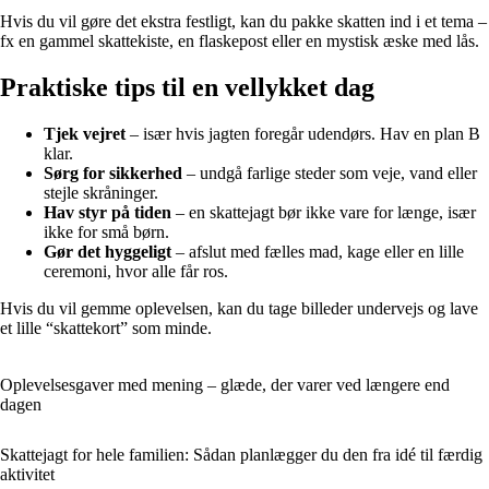
Hvis du vil gøre det ekstra festligt, kan du pakke skatten ind i et tema –
fx en gammel skattekiste, en flaskepost eller en mystisk æske med lås.
Praktiske tips til en vellykket dag
Tjek vejret
– især hvis jagten foregår udendørs. Hav en plan B
klar.
Sørg for sikkerhed
– undgå farlige steder som veje, vand eller
stejle skråninger.
Hav styr på tiden
– en skattejagt bør ikke vare for længe, især
ikke for små børn.
Gør det hyggeligt
– afslut med fælles mad, kage eller en lille
ceremoni, hvor alle får ros.
Hvis du vil gemme oplevelsen, kan du tage billeder undervejs og lave
et lille “skattekort” som minde.
Oplevelsesgaver med mening – glæde, der varer ved længere end
dagen
Skattejagt for hele familien: Sådan planlægger du den fra idé til færdig
aktivitet