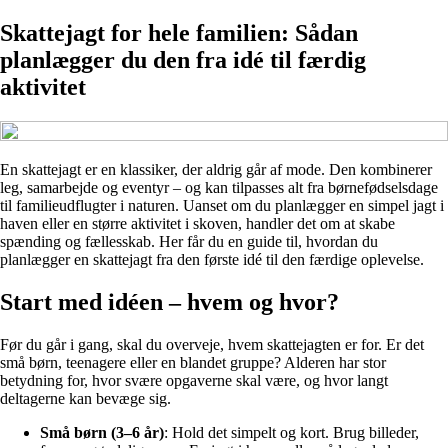
Skattejagt for hele familien: Sådan
planlægger du den fra idé til færdig
aktivitet
En skattejagt er en klassiker, der aldrig går af mode. Den kombinerer
leg, samarbejde og eventyr – og kan tilpasses alt fra børnefødselsdage
til familieudflugter i naturen. Uanset om du planlægger en simpel jagt i
haven eller en større aktivitet i skoven, handler det om at skabe
spænding og fællesskab. Her får du en guide til, hvordan du
planlægger en skattejagt fra den første idé til den færdige oplevelse.
Start med idéen – hvem og hvor?
Før du går i gang, skal du overveje, hvem skattejagten er for. Er det
små børn, teenagere eller en blandet gruppe? Alderen har stor
betydning for, hvor svære opgaverne skal være, og hvor langt
deltagerne kan bevæge sig.
Små børn (3–6 år)
: Hold det simpelt og kort. Brug billeder,