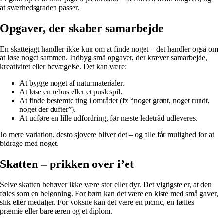
at sværhedsgraden passer.
Opgaver, der skaber samarbejde
En skattejagt handler ikke kun om at finde noget – det handler også om
at løse noget sammen. Indbyg små opgaver, der kræver samarbejde,
kreativitet eller bevægelse. Det kan være:
At bygge noget af naturmaterialer.
At løse en rebus eller et puslespil.
At finde bestemte ting i området (fx “noget grønt, noget rundt,
noget der dufter”).
At udføre en lille udfordring, før næste ledetråd udleveres.
Jo mere variation, desto sjovere bliver det – og alle får mulighed for at
bidrage med noget.
Skatten – prikken over i’et
Selve skatten behøver ikke være stor eller dyr. Det vigtigste er, at den
føles som en belønning. For børn kan det være en kiste med små gaver,
slik eller medaljer. For voksne kan det være en picnic, en fælles
præmie eller bare æren og et diplom.