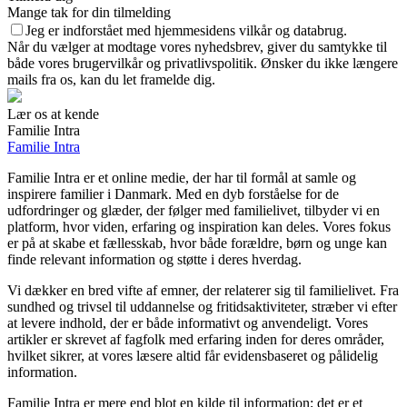
Mange tak for din tilmelding
Jeg er indforstået med hjemmesidens vilkår og databrug.
Når du vælger at modtage vores nyhedsbrev, giver du samtykke til
både vores brugervilkår og privatlivspolitik. Ønsker du ikke længere
mails fra os, kan du let framelde dig.
Lær os at kende
Familie Intra
Familie Intra
Familie Intra er et online medie, der har til formål at samle og
inspirere familier i Danmark. Med en dyb forståelse for de
udfordringer og glæder, der følger med familielivet, tilbyder vi en
platform, hvor viden, erfaring og inspiration kan deles. Vores fokus
er på at skabe et fællesskab, hvor både forældre, børn og unge kan
finde relevant information og støtte i deres hverdag.
Vi dækker en bred vifte af emner, der relaterer sig til familielivet. Fra
sundhed og trivsel til uddannelse og fritidsaktiviteter, stræber vi efter
at levere indhold, der er både informativt og anvendeligt. Vores
artikler er skrevet af fagfolk med erfaring inden for deres områder,
hvilket sikrer, at vores læsere altid får evidensbaseret og pålidelig
information.
Familie Intra er mere end blot en kilde til information; det er et