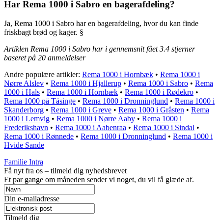
Har Rema 1000 i Sabro en bagerafdeling?
Ja, Rema 1000 i Sabro har en bagerafdeling, hvor du kan finde
friskbagt brød og kager. §
Artiklen Rema 1000 i Sabro har i gennemsnit fået
3.4
stjerner
baseret på
20
anmeldelser
Andre populære artikler:
Rema 1000 i Hornbæk
•
Rema 1000 i
Nørre Alslev
•
Rema 1000 i Hjallerup
•
Rema 1000 i Sabro
•
Rema
1000 i Hals
•
Rema 1000 i Hornbæk
•
Rema 1000 i Rødekro
•
Rema 1000 på Tåsinge
•
Rema 1000 i Dronninglund
•
Rema 1000 i
Skanderborg
•
Rema 1000 i Greve
•
Rema 1000 i Gråsten
•
Rema
1000 i Lemvig
•
Rema 1000 i Nørre Aaby
•
Rema 1000 i
Frederikshavn
•
Rema 1000 i Aabenraa
•
Rema 1000 i Sindal
•
Rema 1000 i Rønnede
•
Rema 1000 i Dronninglund
•
Rema 1000 i
Hvide Sande
Familie Intra
Få nyt fra os – tilmeld dig nyhedsbrevet
Et par gange om måneden sender vi noget, du vil få glæde af.
Din e-mailadresse
Tilmeld dig