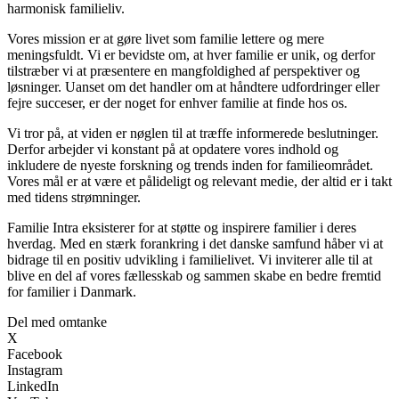
harmonisk familieliv.
Vores mission er at gøre livet som familie lettere og mere
meningsfuldt. Vi er bevidste om, at hver familie er unik, og derfor
tilstræber vi at præsentere en mangfoldighed af perspektiver og
løsninger. Uanset om det handler om at håndtere udfordringer eller
fejre succeser, er der noget for enhver familie at finde hos os.
Vi tror på, at viden er nøglen til at træffe informerede beslutninger.
Derfor arbejder vi konstant på at opdatere vores indhold og
inkludere de nyeste forskning og trends inden for familieområdet.
Vores mål er at være et pålideligt og relevant medie, der altid er i takt
med tidens strømninger.
Familie Intra eksisterer for at støtte og inspirere familier i deres
hverdag. Med en stærk forankring i det danske samfund håber vi at
bidrage til en positiv udvikling i familielivet. Vi inviterer alle til at
blive en del af vores fællesskab og sammen skabe en bedre fremtid
for familier i Danmark.
Del med omtanke
X
Facebook
Instagram
LinkedIn