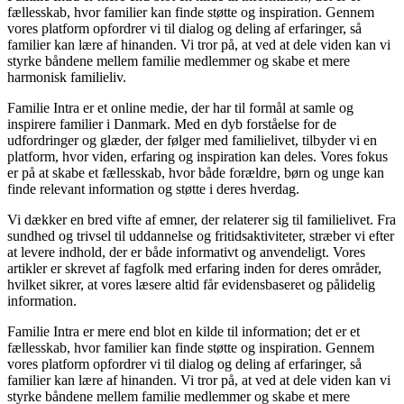
fællesskab, hvor familier kan finde støtte og inspiration. Gennem
vores platform opfordrer vi til dialog og deling af erfaringer, så
familier kan lære af hinanden. Vi tror på, at ved at dele viden kan vi
styrke båndene mellem familie medlemmer og skabe et mere
harmonisk familieliv.
Familie Intra er et online medie, der har til formål at samle og
inspirere familier i Danmark. Med en dyb forståelse for de
udfordringer og glæder, der følger med familielivet, tilbyder vi en
platform, hvor viden, erfaring og inspiration kan deles. Vores fokus
er på at skabe et fællesskab, hvor både forældre, børn og unge kan
finde relevant information og støtte i deres hverdag.
Vi dækker en bred vifte af emner, der relaterer sig til familielivet. Fra
sundhed og trivsel til uddannelse og fritidsaktiviteter, stræber vi efter
at levere indhold, der er både informativt og anvendeligt. Vores
artikler er skrevet af fagfolk med erfaring inden for deres områder,
hvilket sikrer, at vores læsere altid får evidensbaseret og pålidelig
information.
Familie Intra er mere end blot en kilde til information; det er et
fællesskab, hvor familier kan finde støtte og inspiration. Gennem
vores platform opfordrer vi til dialog og deling af erfaringer, så
familier kan lære af hinanden. Vi tror på, at ved at dele viden kan vi
styrke båndene mellem familie medlemmer og skabe et mere